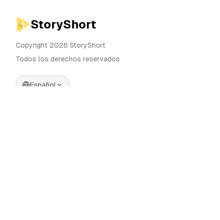
StoryShort
Copyright 2026 StoryShort
Todos los derechos reservados
Español
Precios
Generador de Videos IA
Blog
Generador de Influencers IA
Contacto
Generador de Anuncios IA
Herramientas
UGC Sora
Alternativas
Generador de Videos Largos
IA
Comunidad
Editor de Imágenes IA