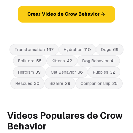
Crear Video de Crow Behavior
Transformation
167
Hydration
110
Dogs
69
Folklore
55
Kittens
42
Dog Behavior
41
Heroism
39
Cat Behavior
36
Puppies
32
Rescues
30
Bizarre
29
Companionship
25
Videos Populares de Crow
Behavior