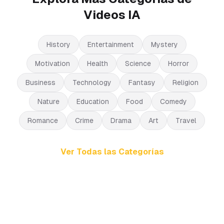
Videos IA
History
Entertainment
Mystery
Motivation
Health
Science
Horror
Business
Technology
Fantasy
Religion
Nature
Education
Food
Comedy
Romance
Crime
Drama
Art
Travel
Ver Todas las Categorías