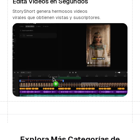
Edita Videos en Segundos
StoryShort genera hermosos videos
virales que obtienen vistas y suscriptores.
Explora Más Categorías de