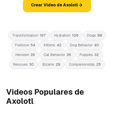
Crear Video de Axolotl
Transformation
167
Hydration
109
Dogs
68
Folklore
54
Kittens
42
Dog Behavior
40
Heroism
39
Cat Behavior
36
Puppies
32
Rescues
30
Bizarre
29
Companionship
25
Videos Populares de
Axolotl