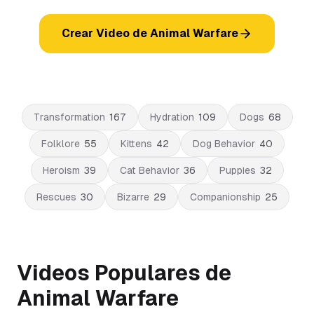
Crear Video de Animal Warfare
Transformation
167
Hydration
109
Dogs
68
Folklore
55
Kittens
42
Dog Behavior
40
Heroism
39
Cat Behavior
36
Puppies
32
Rescues
30
Bizarre
29
Companionship
25
Videos Populares de
Animal Warfare