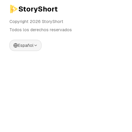
StoryShort
Copyright 2026 StoryShort
Todos los derechos reservados
Español
Precios
Generador de Videos IA
Blog
Generador de Influencers IA
Contacto
Generador de Anuncios IA
Herramientas
UGC Sora
Alternativas
Generador de Videos Largos
IA
Comunidad
Editor de Imágenes IA
Categories
Control de Movimiento