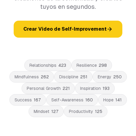
tuyos en segundos.
Crear Video de Self-Improvement
Relationships
423
Resilience
298
Mindfulness
262
Discipline
251
Energy
250
Personal Growth
221
Inspiration
193
Success
167
Self-Awareness
160
Hope
141
Mindset
127
Productivity
125