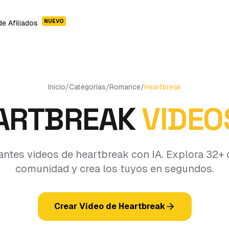
NUEVO
e Afiliados
Inicio
/
Categorías
/
Romance
/
Heartbreak
ARTBREAK
VIDEO
ntes videos de heartbreak con IA. Explora 32+ 
comunidad y crea los tuyos en segundos.
Crear Video de Heartbreak