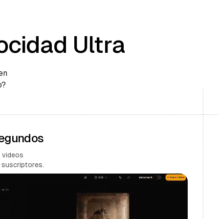
ocidad Ultra
en
o?
Segundos
 videos
 suscriptores.