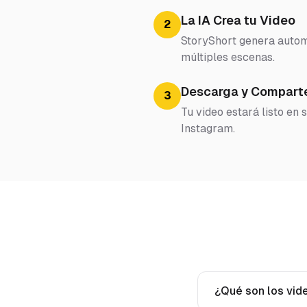
La IA Crea tu Video
2
StoryShort genera automá
múltiples escenas.
Descarga y Compart
3
Tu video estará listo en
Instagram.
¿Qué son los vid