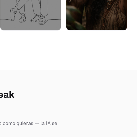
reak
do como quieras — la IA se