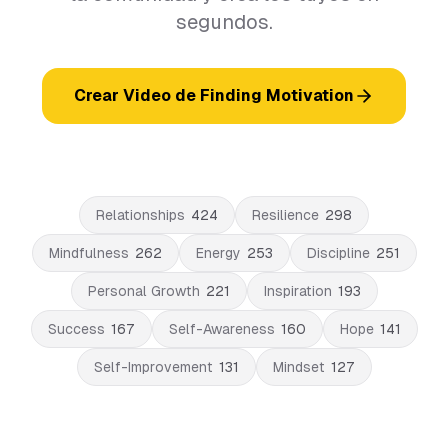
segundos.
Crear Video de Finding Motivation
Relationships
424
Resilience
298
Mindfulness
262
Energy
253
Discipline
251
Personal Growth
221
Inspiration
193
Success
167
Self-Awareness
160
Hope
141
Self-Improvement
131
Mindset
127