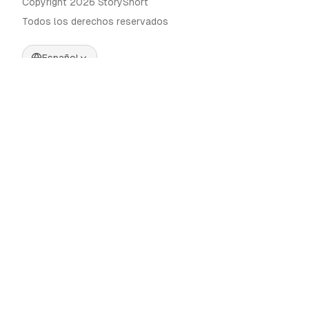
Copyright 2026 StoryShort
Todos los derechos reservados
Español
Precios
Generador de Videos IA
Blog
Generador de Influencers IA
Contacto
Generador de Anuncios IA
Herramientas
UGC Sora
Alternativas
Generador de Videos Largos
IA
Comunidad
Editor de Imágenes IA
Categories
Control de Movimiento
Automate AI UGC
AI Caption Generator