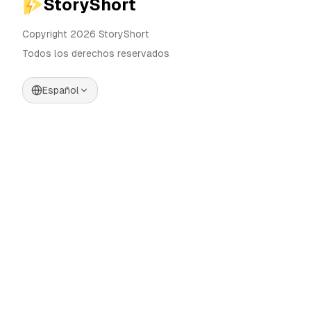
StoryShort
Copyright 2026 StoryShort
Todos los derechos reservados
Español
Precios
Generador de Videos IA
Blog
Generador de Influencers IA
Contacto
Generador de Anuncios IA
Herramientas
UGC Sora
Alternativas
Generador de Videos Largos
IA
Comunidad
Editor de Imágenes IA
Categories
Control de Movimiento