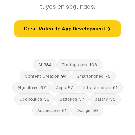
tuyos en segundos.
Crear Video de App Development
AI
384
Photography
106
Content Creation
94
Smartphones
75
Algorithms
67
Apps
67
Infrastructure
61
Geopolitics
58
Batteries
57
Safety
55
Automation
51
Design
50