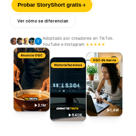
Probar StoryShort gratis
Ver cómo se diferencian
Adoptado por creadores en TikTok,
YouTube e Instagram
★★★★★
Anuncio UGC
UGC de marca
Historia faceless
2,1M
1,4M
840K