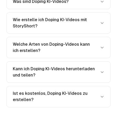
Was sind Doping KI-Videos?
Wie erstelle ich Doping KI-Videos mit
StoryShort?
Welche Arten von Doping-Videos kann
ich erstellen?
Kann ich Doping KI-Videos herunterladen
und teilen?
Ist es kostenlos, Doping KI-Videos zu
erstellen?