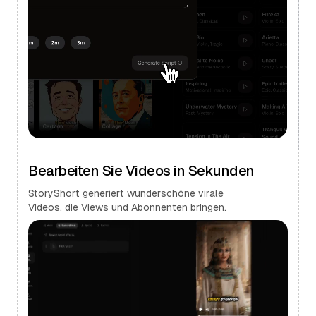
Bearbeiten Sie Videos in Sekunden
StoryShort generiert wunderschöne virale
Videos, die Views und Abonnenten bringen.