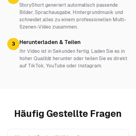
StoryShort generiert automatisch passende
Bilder, Sprachausgabe, Hintergrundmusik und
schneidet alles zu einem professionellen Multi-
Szenen-Video zusammen.
Herunterladen & Teilen
3
Ihr Video ist in Sekunden fertig. Laden Sie es in
hoher Qualität herunter oder teilen Sie es direkt
auf TikTok, YouTube oder Instagram.
Häufig Gestellte Fragen