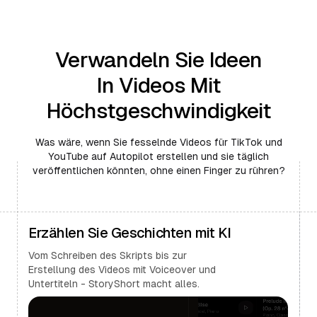
Verwandeln Sie Ideen
In Videos Mit
Höchstgeschwindigkeit
Was wäre, wenn Sie fesselnde Videos für TikTok und
YouTube auf Autopilot erstellen und sie täglich
veröffentlichen könnten, ohne einen Finger zu rühren?
Erzählen Sie Geschichten mit KI
Vom Schreiben des Skripts bis zur
Erstellung des Videos mit Voiceover und
Untertiteln - StoryShort macht alles.